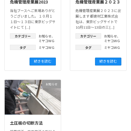
危機管理産業展2023
危機管理産業展２０２３
当社ブースへご来場ありがと
危機管理産業展２０２３に出
うございました。 １０月１
展します 都建材工業株式会
１日～１３日に東京ビッグサ
社は、東京ビッグサイトで
イトにて […]
10月11日～13日の三 […]
カテゴリー
お知らせ
、
カテゴリー
お知らせ
、
ミヤコＷＧ
ミヤコＷＧ
タグ
ミヤコＷＧ
タグ
ミヤコＷＧ
続きを読む
続きを読む
お知らせ
土圧板の切断方法