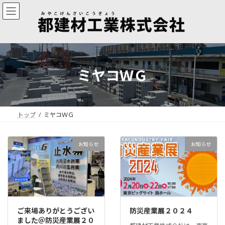
コ
ナ
ン
ビ
テ
ゲ
ン
ー
ツ
シ
へ
ョ
ス
ン
ミヤコＷＧ
キ
に
ッ
移
プ
動
トップ
ミヤコＷＧ
お知らせ
お知らせ
ご来場ありがとうござい
防災産業展２０２４
ました＠防災産業展２０