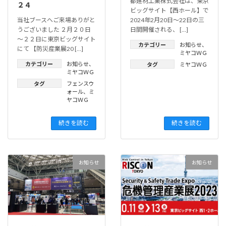
都建材工業株式会社は、東京
２４
ビッグサイト【西ホール】で
当社ブースへご来場ありがと
2024年2月20日～22日の三
うございました ２月２０日
日間開催される、 […]
～２２日に東京ビッグサイト
カテゴリー
お知らせ
、
にて 【防災産業展20 […]
ミヤコＷＧ
カテゴリー
お知らせ
、
タグ
ミヤコＷＧ
ミヤコＷＧ
タグ
フェンスウ
ォール
、
ミ
ヤコＷＧ
続きを読む
続きを読む
お知らせ
お知らせ