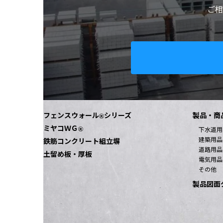
ハンドホール 側塊
ご相
都建材工業のハンドホール側塊は【マスピタ】仕様
安全かつ容易に重ねる事が可能で作業性も向上し
す。
製品情報
フェンスウォール
シリーズ
製品・商
Ⓡ
ミヤコＷＧ
Ⓡ
下水道用
建築用品
鉄筋コンクリート組立塀
道路用品
土留め板・厚板
電気用品
その他
製品図面