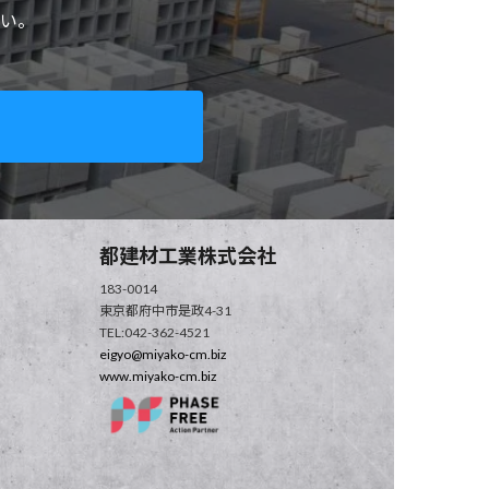
床板塊・底板塊
い。
サイズは【750】【800】【900】【1000】【1200】
【1500】
製品情報
都建材工業株式会社
183-0014
東京都府中市是政4-31
TEL:042-362-4521
eigyo@miyako-cm.biz
www.miyako-cm.biz