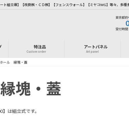
ート組立塀】【改良桝・ＣＤ桝】【フェンスウォール】【ミヤコWG】等々、多種
東京都府
受付時間 7
グ
特注品
アートパネル
Custom order
Art panel
ホール 縁塊・蓋
 縁塊・蓋
000】は組立式です。