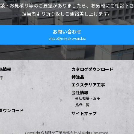
縁塊・蓋
談・お見積り等のご要望がありましたら、お気軽にご相談下さ
担当者より折り返しご連絡差し上げます。
。
サイズは【750】【800】【900】【1000】これ以上の
ま
サイズは床板塊をご使用下さい。
お問い合わせ
eigyo@miyako-cm.biz
製品情報
品情報
カタログダウンロード
特注品
品
エクステリア工事
会社情報
会社概要・沿革
拠点一覧
ダウンロード
サイトマップ
Copyright © 都建材工業株式会社 All Rights Reserved.