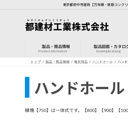
コ
ナ
東京都府中市是政【万年塀・鉄筋コンクリ
ン
ビ
テ
ゲ
ン
ー
ツ
シ
へ
ョ
ス
ン
製品・商品情報
製品図面・カタロ
キ
に
Product information
drawing&catalog
ッ
移
トップ
製品・商品情報
電気用品
ハンドホール
ハンド
プ
動
ハンドホール
縁塊【750】は一体式です。【800】【900】【1