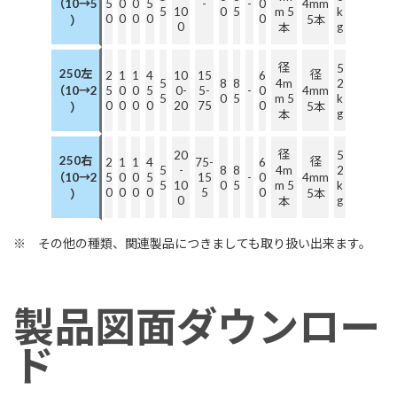
（10→5
5
0
0
5
-
-
0
4mm
5
10
0
5
m 5
k
0
0
0
0
0
5本
）
0
g
本
径
5
250左
径
2
1
1
4
10
15
6
5
8
8
4m
2
（10→2
5
0
0
5
0-
5-
-
0
4mm
5
0
5
m 5
k
0
0
0
0
20
75
0
5本
）
g
本
径
20
5
250右
径
2
1
1
4
75-
6
5
-
8
8
4m
2
（10→2
5
0
0
5
15
-
0
4mm
5
10
0
5
m 5
k
0
0
0
0
5
0
5本
）
0
g
本
※ その他の種類、関連製品につきましても取り扱い出来ます。
製品図面ダウンロー
ド