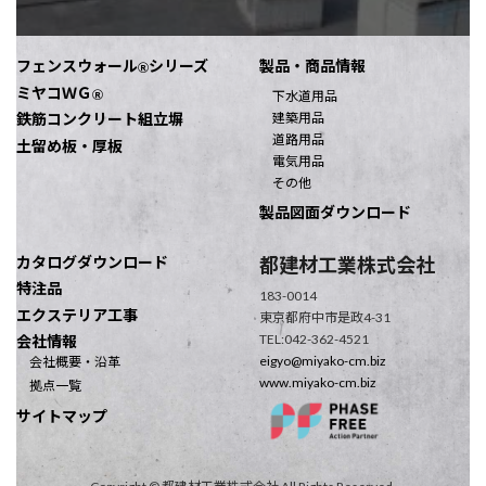
フェンスウォール
シリーズ
製品・商品情報
Ⓡ
ミヤコＷＧ
Ⓡ
下水道用品
建築用品
鉄筋コンクリート組立塀
道路用品
土留め板・厚板
電気用品
その他
製品図面ダウンロード
カタログダウンロード
都建材工業株式会社
特注品
183-0014
エクステリア工事
東京都府中市是政4-31
TEL:042-362-4521
会社情報
eigyo@miyako-cm.biz
会社概要・沿革
www.miyako-cm.biz
拠点一覧
サイトマップ