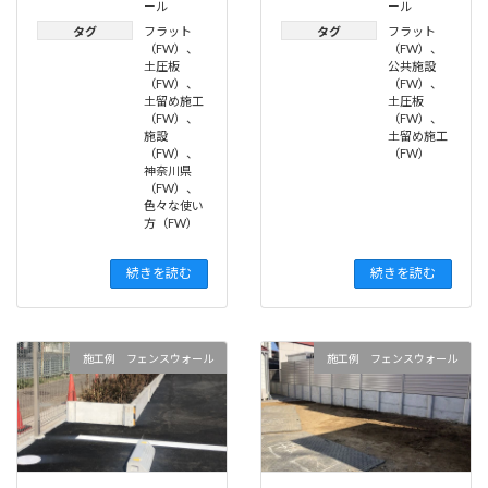
ール
ール
タグ
フラット
タグ
フラット
（FW）
、
（FW）
、
土圧板
公共施設
（FW）
、
（FW）
、
土留め施工
土圧板
（FW）
、
（FW）
、
施設
土留め施工
（FW）
、
（FW）
神奈川県
（FW）
、
色々な使い
方（FW）
続きを読む
続きを読む
施工例 フェンスウォール
施工例 フェンスウォール