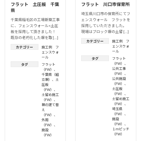
フラット 土圧板 千葉
フラット 川口市保育所
県
埼玉県川口市の保育所にてフ
千葉県稲毛区の工場新築工事
ェンスウォール フラットを
に、フェンスウォール×土圧
採用していただきました。
板を採用して頂きました！
現場はブロック塀の土留 […]
既存の老朽化した塀を取 […]
カテゴリー
施工例 フ
ェンスウォ
カテゴリー
施工例 フ
ール
ェンスウォ
ール
タグ
フラット
（FW）
、
タグ
フラット
公共工事
（FW）
、
（FW）
、
千葉県（組
公共施設
立塀）
、
土
（FW）
、
圧板
土圧板
（FW）
、
（FW）
、
土留め施工
土留め施工
（FW）
、
（FW）
、
塀の建て替
埼玉県
え
（FW）
、
（FW）
、
施設
外周
（FW）
、
（FW）
、
１ｍピッチ
施設
（FW）
（FW）