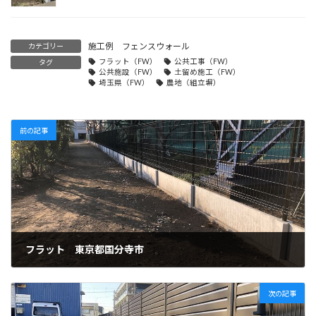
施工例 フェンスウォール
カテゴリー
フラット（FW）
公共工事（FW）
タグ
公共施設（FW）
土留め施工（FW）
埼玉県（FW）
農地（組立塀）
前の記事
フラット 東京都国分寺市
2021年2月24日
次の記事